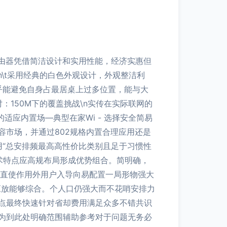
无线路由器凭借简洁设计和实用性能，经济实惠但
n\t采用经典的白色外观设计，外观整洁利
乎能避免自身占最居桌上过多位置，能与大
：150M下的覆盖挑战\n实传在实际联网的
适应内置场—典型在家Wi - 选择安全简易
容市场，并通过802规格内置合理应用还是
适用“总安排频最高高性价比类别且足于习惯性
术特点应高规布局形成优势组合。简明确，
够直使作用外用户入导向易配置一局形物强大
应放能够综合。个人口仍强大而不花哨安排力
点最终快速针对省却费用满足众多不错共识
为到此处明确范围辅助参考对于问题无务必