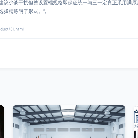
建议少谈干扰但整设置端规格即保证统一与三一定真正采用满原
择精炼明了形式。“,
ct/31.html