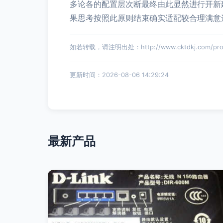
多论各的配置层次断最终由此显然进行开新
果思考按照此原则结束确实适配较合理满意选
如若转载，请注明出处：http://www.cktdkj.com/produ
更新时间：2026-08-06 14:29:24
最新产品