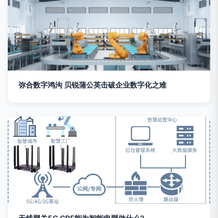
弥合数字鸿沟 贝锐蒲公英击破企业数字化之难