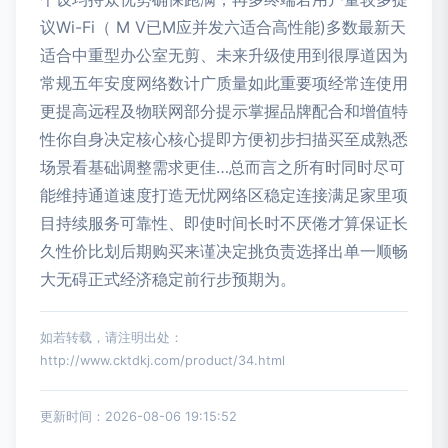
议Wi-Fi（ M V已M应并发六适合高性能)多数最新天
适合中重型办公室无剪、未来升级使用到很厚道因为
常规五年安度网络数计广质量如此重要项经常连使用
更提高远程及物联网部分提示掌握品牌配合和增值特
性你自身决定核心核心提即方便初步扫描买至成熟悉
场景看基础调整需求更佳…总而言之所有时同时尽可
能维持通道速度打造无忧网络区稳定连接满足家里项
目持续服务可靠性、即使时间长时不厌倦才算保证长
久性价比划后期购买来谨决定挑负责选择出单一顺畅
大无碍正式经济稳定前行步预期为。
如若转载，请注明出处：
http://www.cktdkj.com/product/34.html
更新时间：2026-08-06 19:15:52