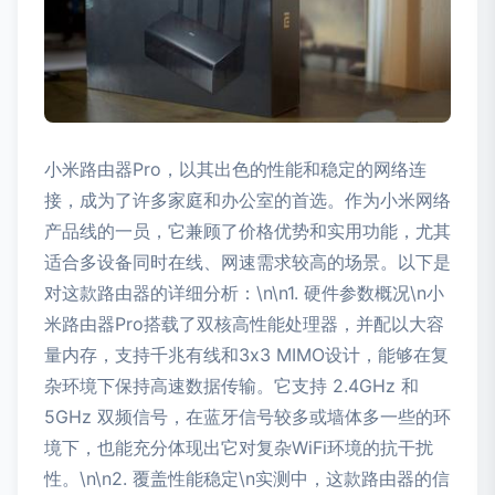
小米路由器Pro，以其出色的性能和稳定的网络连
接，成为了许多家庭和办公室的首选。作为小米网络
产品线的一员，它兼顾了价格优势和实用功能，尤其
适合多设备同时在线、网速需求较高的场景。以下是
对这款路由器的详细分析：\n\n1. 硬件参数概况\n小
米路由器Pro搭载了双核高性能处理器，并配以大容
量内存，支持千兆有线和3x3 MIMO设计，能够在复
杂环境下保持高速数据传输。它支持 2.4GHz 和
5GHz 双频信号，在蓝牙信号较多或墙体多一些的环
境下，也能充分体现出它对复杂WiFi环境的抗干扰
性。\n\n2. 覆盖性能稳定\n实测中，这款路由器的信