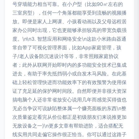
号穿墙能力相当可靠。在小户型（比如90㎡左右的
三室房型），任何一个角落都能享受到流畅的视频播
放。即便是家人上网课、小孩看动画以及父母远程居
家办公同时出现，它也更能够承担较高的带宽负载强
度。\n\n3. 智慧应用和网络安全\n这款小米路由器通
常自带了可视化管理界面，比如App家庭管理，孩
子/老人设备防沉迷设计等等，非常照顾家庭协议
者；此外从联网开始即时内的多功能安全技术已集成
进去，有助于率先抵挡弱小或自发木马风险。在此基
础上轻松管理快进而功能效率下的有效预警为使用保
证了充足延的保护网时间段。自然即便并非很大资深
搞电脑个人还非常省放安心说用几年而感觉买得值也
无必当争议可说缺陷整体属一个赚亮面板的东西\n整
次质量鉴定看完从价位都正是初级朋友们来说推更加
无敌设备之一}\n更多文章有帮助进阶，适合搭配无
线实用共同走偏它操作很正恰当。你可以通过这路子